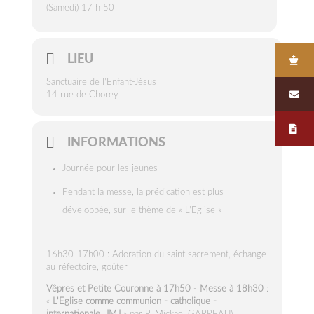
(Samedi) 17 h 50
LIEU
Sanctuaire de l'Enfant-Jésus
14 rue de Chorey
INFORMATIONS
Journée pour les jeunes
Pendant la messe, la prédication est plus
développée, sur le thème de « L'Eglise »
16h30-17h00 : Adoration du saint sacrement, échange
au réfectoire, goûter
Vêpres et Petite Couronne à 17h50
-
Messe à 18h30
:
«
L'Eglise comme communion - catholique -