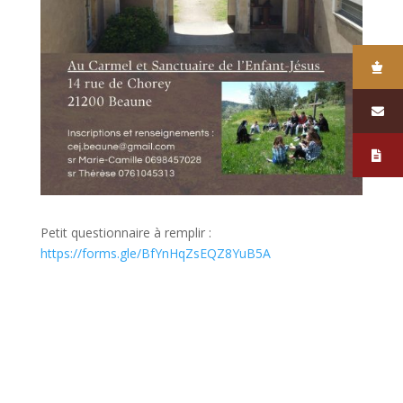
Petit questionnaire à remplir :
https://forms.gle/BfYnHqZsEQZ8YuB5A