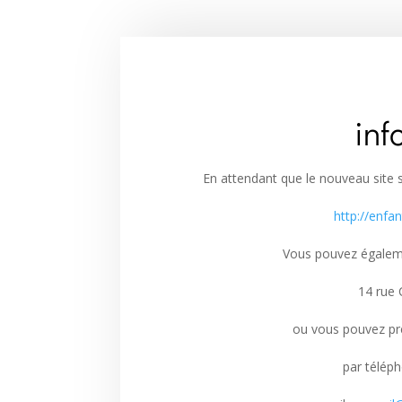
inf
En attendant que le nouveau site so
http://enfa
Vous pouvez égaleme
14 rue
ou vous pouvez pr
par téléph